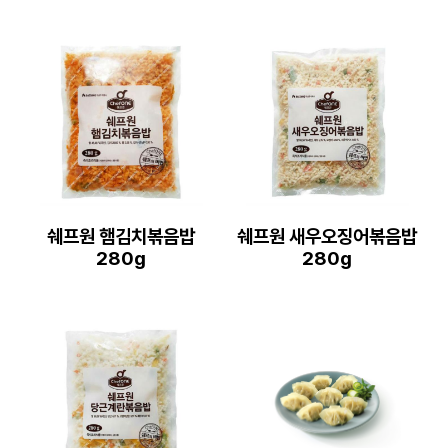
쉐프원 햄김치볶음밥
쉐프원 새우오징어볶음밥
280g
280g