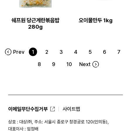
쉐프원 당근계란볶음밥
오이물만두 1kg
280g
Prev
1
2
3
4
5
6
7
8
9
10
Next
이메일무단수집거부
사이트맵
상호 : 대상㈜, 주소: 서울시 종로구 창경궁로 120(인의동),
대표이사 : 임정배