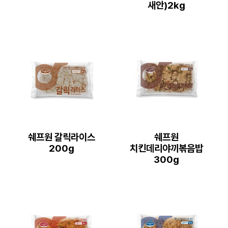
새안)2kg
쉐프원 갈릭라이스
쉐프원
200g
치킨데리야끼볶음밥
300g