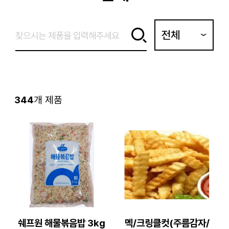
전체
344
개 제품
쉐프원 해물볶음밥 3kg
멕/크링클컷(주름감자/