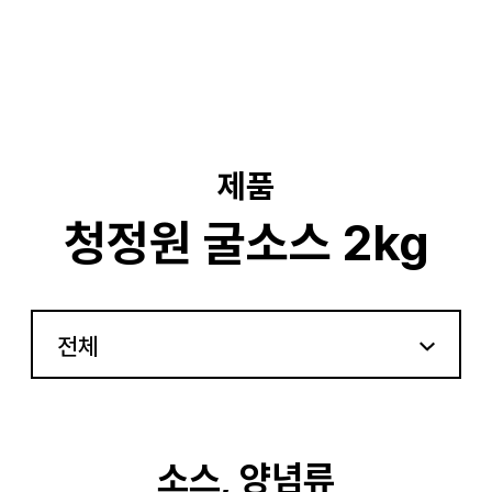
기
제품
청정원 굴소스 2kg
전체
소스, 양념류