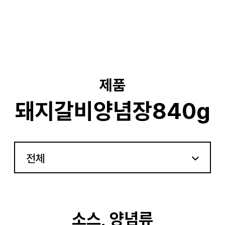
기
제품
돼지갈비양념장840g
전체
소스, 양념류