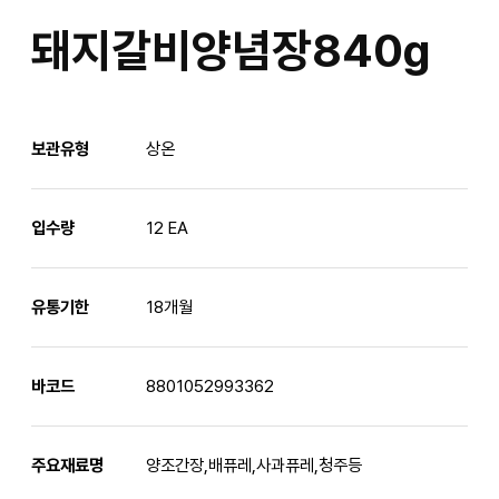
돼지갈비양념장840g
보관유형
상온
입수량
12 EA
유통기한
18개월
바코드
8801052993362
주요재료명
양조간장,배퓨레,사과퓨레,청주등