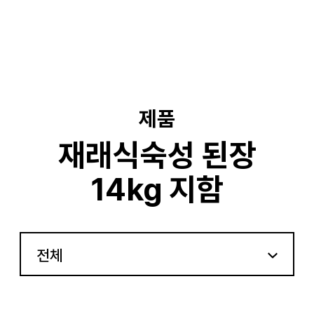
기
제품
재래식숙성 된장
14kg 지함
전체