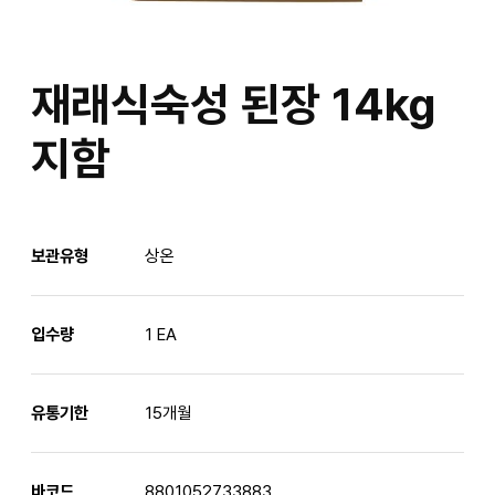
재래식숙성 된장 14kg
지함
보관유형
상온
입수량
1 EA
유통기한
15개월
바코드
8801052733883