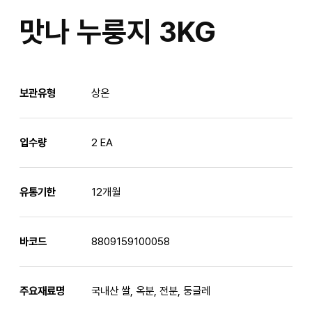
맛나 누룽지 3KG
보관유형
상온
입수량
2 EA
유통기한
12개월
바코드
8809159100058
주요재료명
국내산 쌀, 옥분, 전분, 둥글레