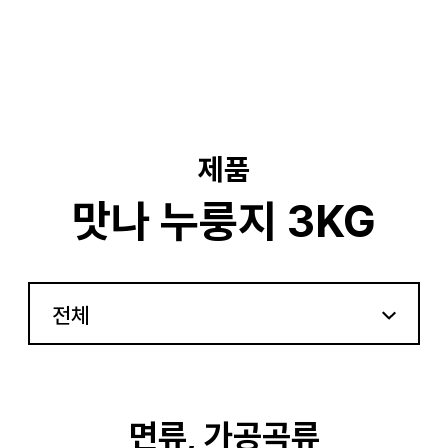
기
제품
맛나 누룽지 3KG
전체
면류, 가공곡류