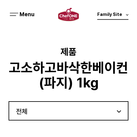
미
Family Site
메
원
뉴
열
기
제품
고소하고바삭한베이컨
(파지) 1kg
전체