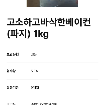
고소하고바삭한베이컨
(파지) 1kg
보관유형
냉동
입수량
5 EA
유통기한
9개월
바코드
8801052019796