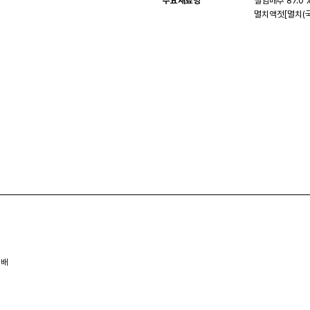
주요재료명
절임배추 87.0 
멸치액젓[멸치(국
정배