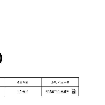
)
냉동식품
면류, 가공곡류
비식품류
카달로그 다운로드