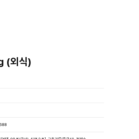
g (외식)
688