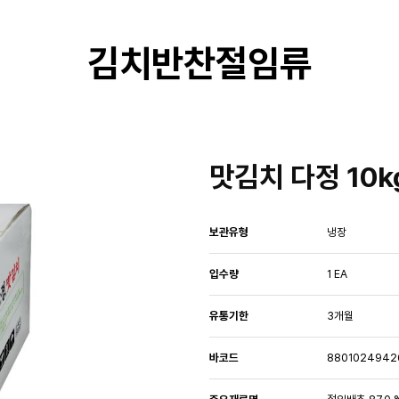
김치반찬절임류
맛김치 다정 10k
보관유형
냉장
입수량
1 EA
유통기한
3개월
바코드
8801024942