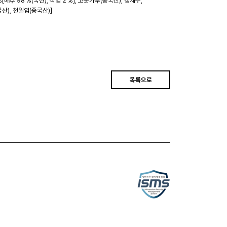
%[배추 98 %(국산), 식염 2 %], 고춧가루(중국산), 정제수,
산), 천일염(중국산)]
목록으로