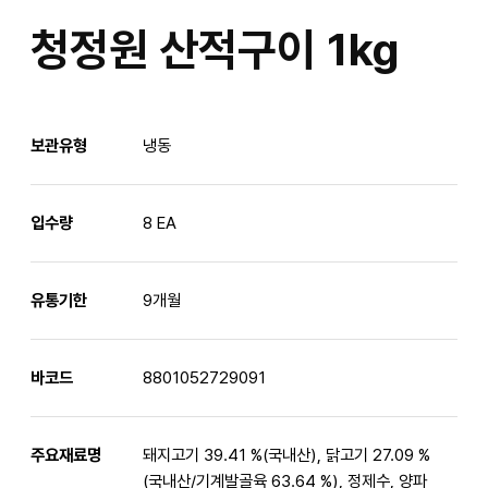
청정원 산적구이 1kg
보관유형
냉동
입수량
8 EA
유통기한
9개월
바코드
8801052729091
주요재료명
돼지고기 39.41 %(국내산), 닭고기 27.09 %
(국내산/기계발골육 63.64 %), 정제수, 양파