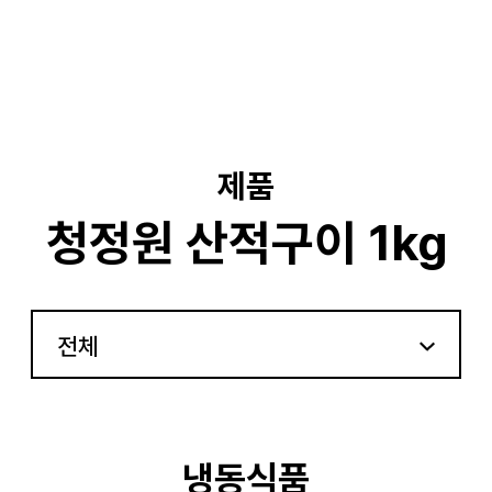
기
제품
청정원 산적구이 1kg
전체
냉동식품