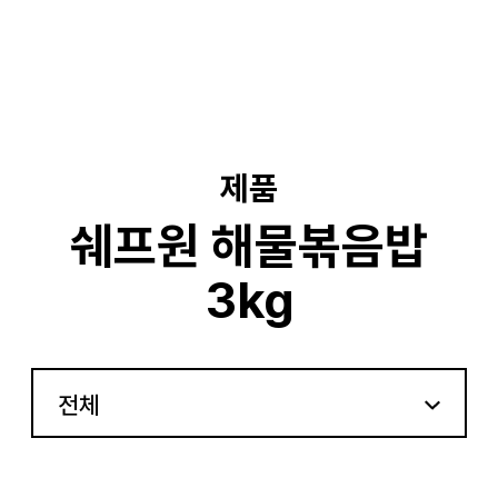
기
제품
쉐프원 해물볶음밥
3kg
전체