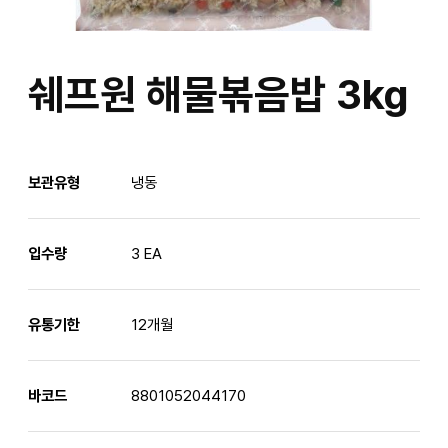
쉐프원 해물볶음밥 3kg
보관유형
냉동
입수량
3 EA
유통기한
12개월
바코드
8801052044170