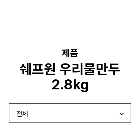
기
제품
쉐프원 우리물만두
2.8kg
전체