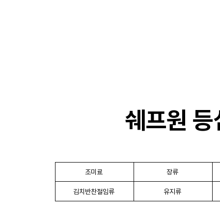
기
쉐프원 등심
조미료
장류
김치반찬절임류
유지류