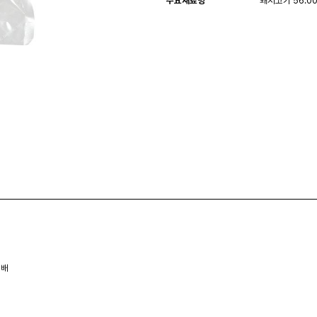
주요재료명
돼지고기 56.0
정배