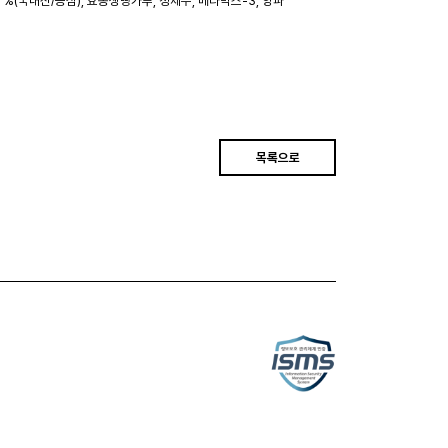
0 %(국내산/등심), 효동생빵가루, 정제수, 베타믹스-3, 양파
목록으로