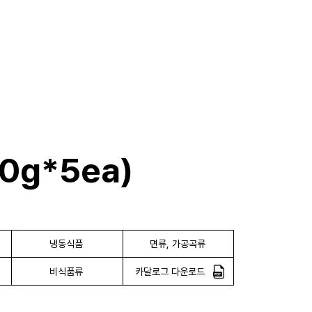
0g*5ea)
냉동식품
면류, 가공곡류
비식품류
카달로그 다운로드