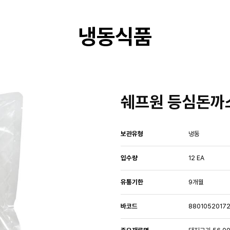
냉동식품
쉐프원 등심돈까스1
보관유형
냉동
입수량
12 EA
유통기한
9개월
바코드
8801052017